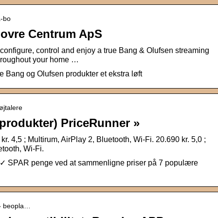
a-bo
ovre Centrum ApS
 configure, control and enjoy a true Bang & Olufsen streaming
throughout your home …
ne Bang og Olufsen produkter et ekstra løft
øjtalere
 produkter) PriceRunner »
. 4,5 ; Multirum, AirPlay 2, Bluetooth, Wi-Fi. 20.690 kr. 5,0 ;
etooth, Wi-Fi.
 ✓ SPAR penge ved at sammenligne priser på 7 populære
t › beopla…