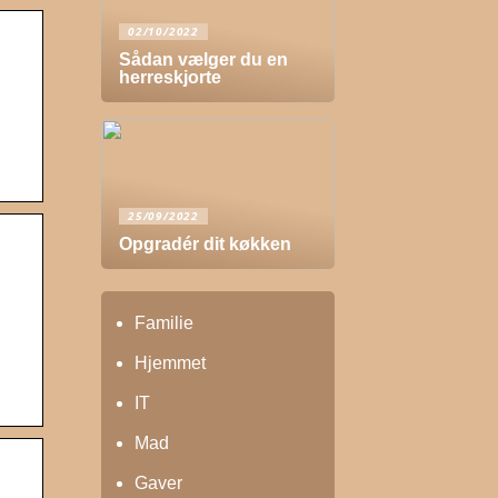
02/10/2022
Sådan vælger du en
herreskjorte
25/09/2022
Opgradér dit køkken
Familie
Hjemmet
IT
Mad
Gaver