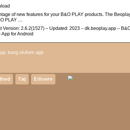
nload
ntage of new features for your B&O PLAY products. The Beopla
 B&O PLAY …
 Version: 2.6.2(1527) – Updated: 2023 – dk.beoplay.app – B&
 App for Android
pp, bang olufsen app
dhed
Tøj
Erhverv
iv dit badeværelse en
Kombiner
ake-over med disse
underholdning og