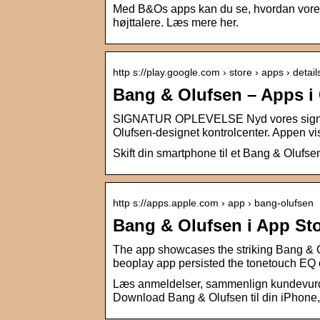
Med B&Os apps kan du se, hvordan vores p
højttalere. Læs mere her.
http s://play.google.com › store › apps › detai
Bang & Olufsen – Apps i
SIGNATUR OPLEVELSE Nyd vores signatur
Olufsen-designet kontrolcenter. Appen v
Skift din smartphone til et Bang & Olufse
http s://apps.apple.com › app › bang-olufsen
Bang & Olufsen i App St
The app showcases the striking Bang & 
beoplay app persisted the tonetouch EQ 
Læs anmeldelser, sammenlign kundevurde
Download Bang & Olufsen til din iPhone, 