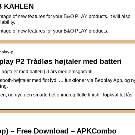
B KAHLEN
age of new features for your B&O PLAY products. It will also
ability.
ntage of new features for your B&O PLAY products.
eoplay-p…
ay P2 Trådløs højtaler med batteri
øjtaler med batteri | 3 års medlemsgaranti
ooth-højttaler med flot lyd, … funktioner via Beoplay App, og n
ing.
n, og nyd den smarte betjening og flotte finish. Topkvalitet fås
pp) – Free Download – APKCombo