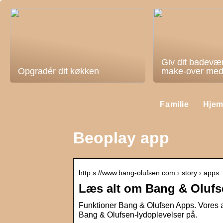
Giv dit badevæ
Opgradér dit køkken
make-over med 
Familie
Hje
Beoplay app
http s://www.bang-olufsen.com › story › apps
Læs alt om Bang & Olufs
Funktioner Bang & Olufsen Apps. Vores 
Bang & Olufsen-lydoplevelser på.