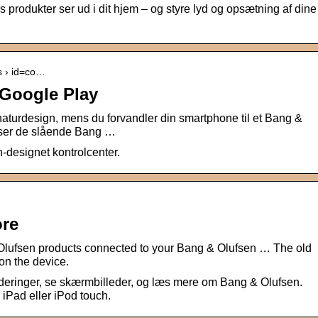
rodukter ser ud i dit hjem – og styre lyd og opsætning af dine
ls › id=co…
 Google Play
design, mens du forvandler din smartphone til et Bang &
iser de slående Bang …
n-designet kontrolcenter.
ore
Olufsen products connected to your Bang & Olufsen … The old
on the device.
ringer, se skærmbilleder, og læs mere om Bang & Olufsen.
iPad eller iPod touch.