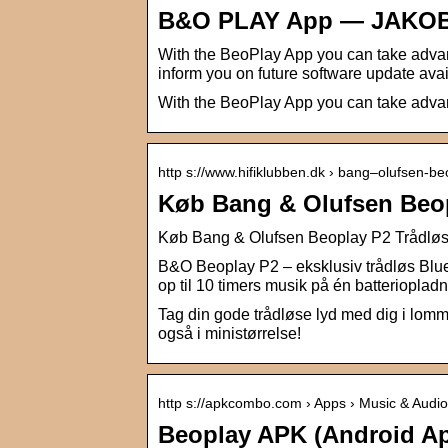
B&O PLAY App — JAKO
With the BeoPlay App you can take advant
inform you on future software update avail
With the BeoPlay App you can take adva
http s://www.hifiklubben.dk › bang–olufsen-b
Køb Bang & Olufsen Beopl
Køb Bang & Olufsen Beoplay P2 Trådløs h
B&O Beoplay P2 – eksklusiv trådløs Bluet
op til 10 timers musik på én batteriopladn
Tag din gode trådløse lyd med dig i lomme
også i ministørrelse!
http s://apkcombo.com › Apps › Music & Audio
Beoplay APK (Android A