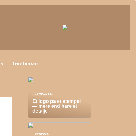
rv
Tendenser
TENDENSER
Et logo på et stempel
— mere end bare et
detalje
O
ERHVERV