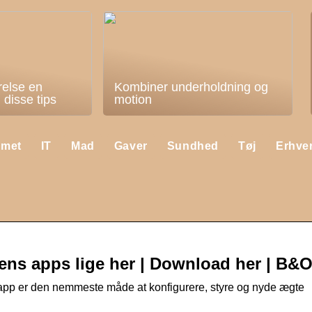
relse en
Kombiner underholdning og
disse tips
motion
mmet
IT
Mad
Gaver
Sundhed
Tøj
Erhve
ens apps lige her | Download her | B&
app er den nemmeste måde at konfigurere, styre og nyde ægte