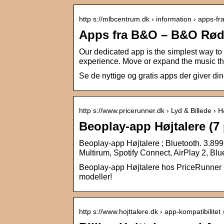
http s://mlbcentrum.dk › information › apps-fr
Apps fra B&O – B&O Rød
Our dedicated app is the simplest way to
experience. Move or expand the music 
Se de nyttige og gratis apps der giver di
http s://www.pricerunner.dk › Lyd & Billede › H
Beoplay-app Højtalere (7
Beoplay-app Højtalere ; Bluetooth. 3.899 kr
Multirum, Spotify Connect, AirPlay 2, Blu
Beoplay-app Højtalere hos PriceRunner
modeller!
http s://www.hojttalere.dk › app-kompatibilite