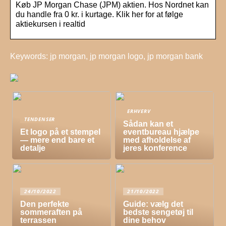
Køb JP Morgan Chase (JPM) aktien. Hos Nordnet kan
du handle fra 0 kr. i kurtage. Klik her for at følge
aktiekursen i realtid
Keywords: jp morgan, jp morgan logo, jp morgan bank
ERHVERV
TENDENSER
Sådan kan et
Et logo på et stempel
eventbureau hjælpe
— mere end bare et
med afholdelse af
detalje
jeres konference
24/10/2022
21/10/2022
Den perfekte
Guide: vælg det
sommeraften på
bedste sengetøj til
terrassen
dine behov