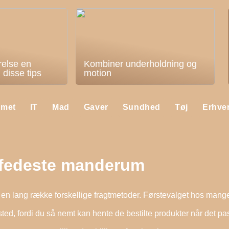
relse en
Kombiner underholdning og
disse tips
motion
mmet
IT
Mad
Gaver
Sundhed
Tøj
Erhve
 fedeste manderum
 en lang række forskellige fragtmetoder. Førstevalget hos mang
gssted, fordi du så nemt kan hente de bestilte produkter når det pa