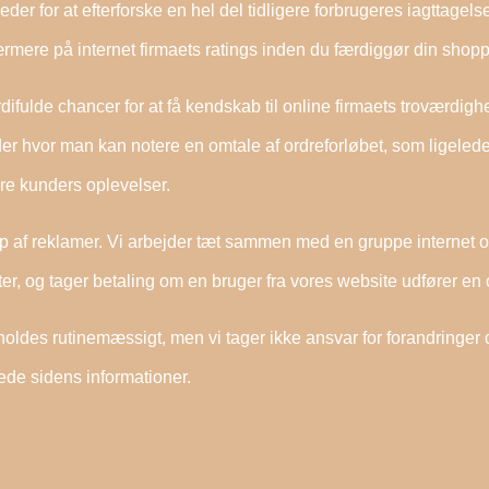
eder for at efterforske en hel del tidligere forbrugeres iagttagels
 nærmere på internet firmaets ratings inden du færdiggør din shopp
ulde chancer for at få kendskab til online firmaets troværdigh
nder hvor man kan notere en omtale af ordreforløbet, som ligeled
igere kunders oplevelser.
 af reklamer. Vi arbejder tæt sammen med en gruppe internet o
er, og tager betaling om en bruger fra vores website udfører en 
holdes rutinemæssigt, men vi tager ikke ansvar for forandringer 
rede sidens informationer.