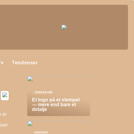
rv
Tendenser
TENDENSER
Et logo på et stempel
— mere end bare et
detalje
e er
sser
ERHVERV