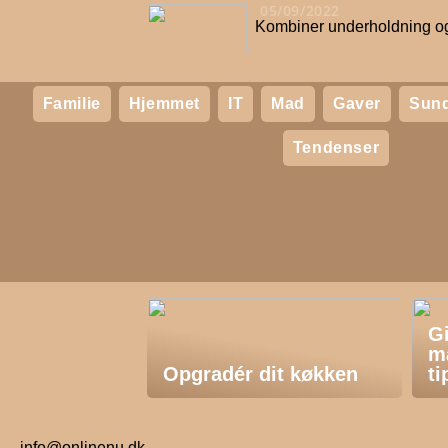
05/09/2022
Kombiner underholdning o
Familie
Hjemmet
IT
Mad
Gaver
Sun
Tendenser
G
m
Opgradér dit køkken
ti
info@onlinenu.dk