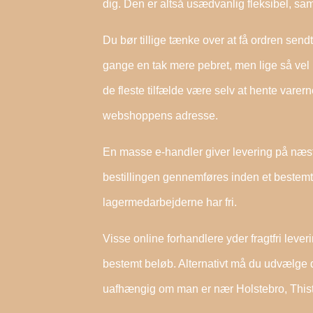
dig. Den er altså usædvanlig fleksibel, sam
Du bør tillige tænke over at få ordren sendt
gange en tak mere pebret, men lige så vel 
de fleste tilfælde være selv at hente varern
webshoppens adresse.
En masse e-handler giver levering på næs
bestillingen gennemføres inden et bestemt 
lagermedarbejderne har fri.
Visse online forhandlere yder fragtfri lever
bestemt beløb. Alternativt må du udvælge 
uafhængig om man er nær Holstebro, Thisted e