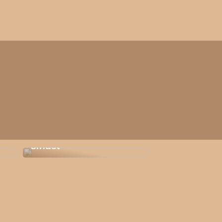
Sådan får du ro i
sindet