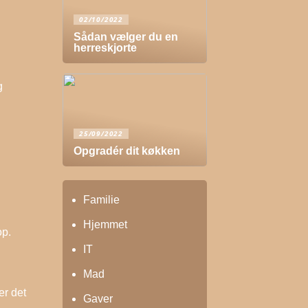
02/10/2022
Sådan vælger du en
herreskjorte
g
25/09/2022
Opgradér dit køkken
Familie
Hjemmet
op.
IT
Mad
er det
Gaver