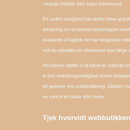
i mange tilfælde ikke super interessant.
En anden mulighed kan derfor være at tjekk
erklæring om at internet webshoppen overhol
evalueres af fagfolk der har ekspertise ind
vidt du udsættes for dilemmaer som følge af
Herudover støtter vi at køber er vidende o
fx den ombytningsrettighed online shoppen ti
tid gemmer ens ordrekvittering, således m
en vare til en dame eller herre.
Tjek hvorvidt webbutikken 