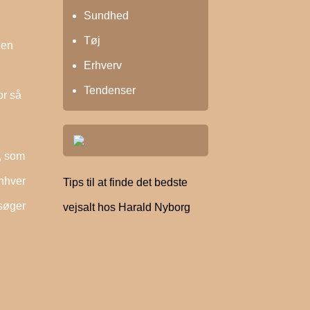
Sundhed
Tøj
 en
Erhverv
Tendenser
or så
n, som
enhver
Tips til at finde det bedste
 søger
vejsalt hos Harald Nyborg