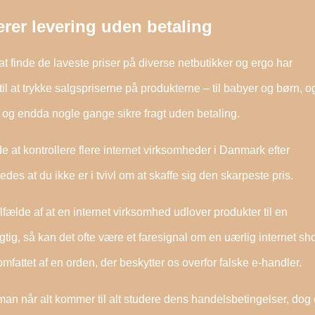
erer levering uden betaling
at finde de laveste priser på diverse netbutikker og ergo har
il at trykke salgspriserne på produkterne – til babyer og børn, o
t, og endda nogle gange sikre fragt uden betaling.
 at kontrollere flere internet virksomheder i Danmark efter
des at du ikke er i tvivl om at skaffe sig den skarpeste pris.
lfælde af at en internet virksomhed udlover produkter til en
tig, så kan det ofte være et faresignal om en uærlig internet sh
fattet af en orden, der beskytter os overfor falske e-handler.
e man når alt kommer til alt studere dens handelsbetingelser, dog 