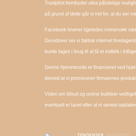
Trustpilot frembyder ultra pålidelige muligh
på grund af dette går vi ind for, at du ser
Facebook leverer ligeledes immervæk værdif
Derudover ser vi faktisk internet foretage
burde tages i brug til at få et indblik i tidl
Denne hjemmeside er finansieret ved hjælp
derved at vi promoverer firmaernes produkt
Viden om tilbud og online butikker vedlige
eventuelt er lavet efter at vi senest opdate
TENDENSER
24/04/2026