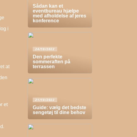
Sådan kan et
eventbureau hjælpe
med afholdelse af jeres
nge
konference
og i
24/10/2022
Den perfekte
sommeraften på
et at
terrassen
nden
21/10/2022
r et
Guide: vælg det bedste
sengetøj til dine behov
ed.