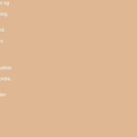
er og
ing.
ed.
es
utlets
ordre.
der