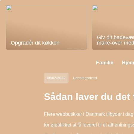
Giv dit badevæ
Opgradér dit køkken
make-over med 
Familie
Hje
06/02/2022
Uncategorized
Sådan laver du det
Flere webbutikker i Danmark tilbyder i dag
for øjeblikket at få leveret til et afhentnin