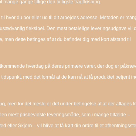
t mange gange tillige den billigste fragtløsning.
 til hvor du bor eller ud til dit arbejdes adresse. Metoden er ma
usædvanlig fleksibel. Den mest betalelige leveringsudgave vil d
e, men dette betinges af at du befinder dig med kort afstand til
tkommende hverdag på deres primære varer, der dog er påkræv
tidspunkt, med det formål at de kan nå at få produktet betjent i
ing, men for det meste er det under betingelse af at der aftages fo
den mest prisbevidste leveringsmåde, som i mange tilfælde –
ller Skjern – vil blive at få kørt din ordre til et afhentningsst