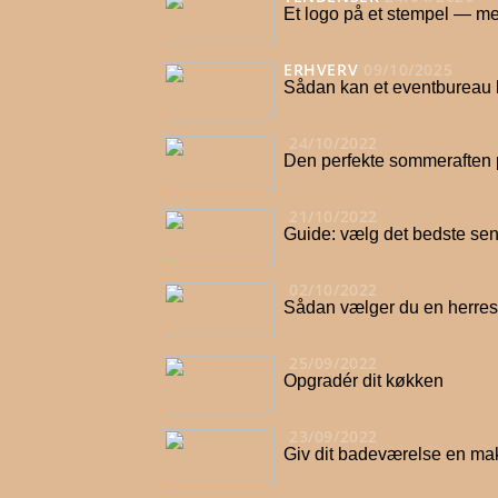
Et logo på et stempel — me
ERHVERV
09/10/2025
Sådan kan et eventbureau 
24/10/2022
Den perfekte sommeraften 
21/10/2022
Guide: vælg det bedste sen
02/10/2022
Sådan vælger du en herres
25/09/2022
Opgradér dit køkken
23/09/2022
Giv dit badeværelse en ma