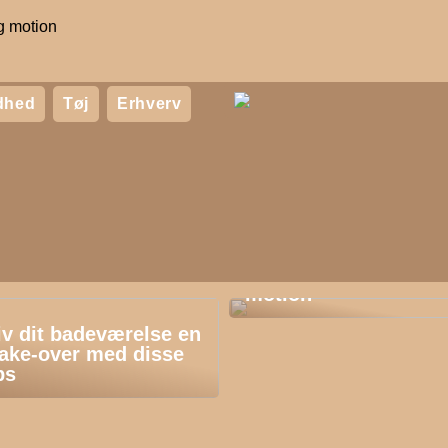
g motion
dhed
Tøj
Erhverv
Kombiner
underholdning og
motion
iv dit badeværelse en
ake-over med disse
ps