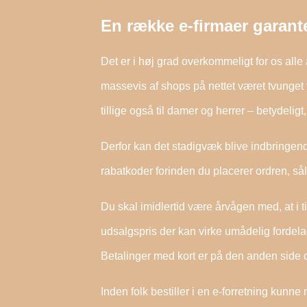
En række e-firmaer garant
Det er i høj grad overkommeligt for os alle 
massevis af shops på nettet været tvunget t
tillige også til damer og herrer – betydelig
Derfor kan det stadigvæk blive indbringende
rabatkoder forinden du placerer ordren, såle
Du skal imidlertid være årvågen med, at i ti
udsalgspris der kan virke umådelig fordelag
Betalinger med kort er på den anden side om
Inden folk bestiller i en e-forretning kunn